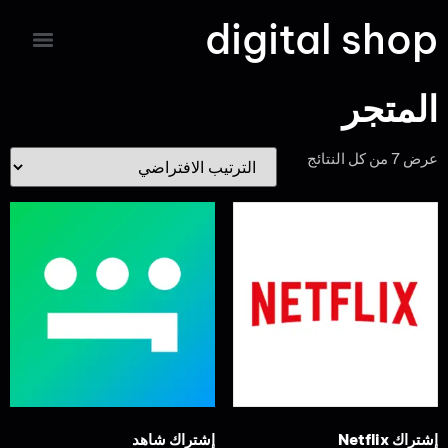
digital shop
المتجر
عرض ⁦7⁩ من كل النتائج
إشتراك Netflix
إشتراك شاهد